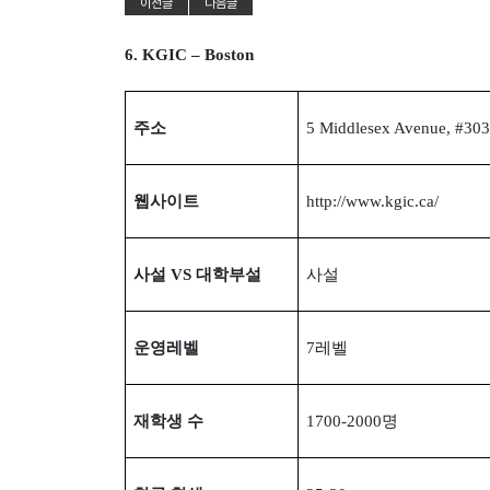
이전글
다음글
6. KGIC – Boston
주소
5 Middlesex Avenue, #30
웹사이트
http://www.kgic.ca/
사설
VS
대학부설
사설
운영레벨
7
레벨
재학생 수
1700-2000
명