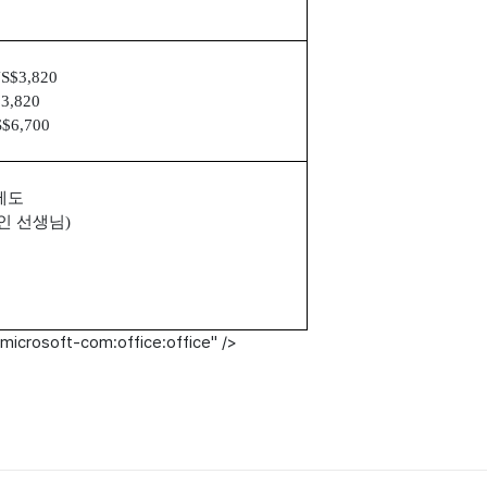
S$3,820
3,820
$6,700
제도
인 선생님
)
microsoft-com:office:office" />