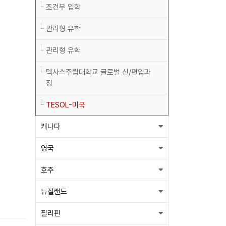
조건부 입학
관리형 유학
관리형 유학
텍사스주립대학교 글로벌 신/편입과
정
TESOL-미국
캐나다
영국
호주
뉴질랜드
필리핀