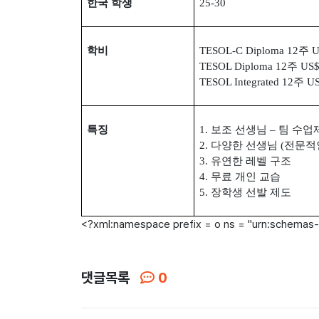
한국 학생
25-30
학비
TESOL-C Diploma 12
주
U
TESOL Diploma 12
주
US$
TESOL Integrated 12
주
US
특징
1.
보조 선생님
–
팀 수업
2.
다양한 선생님
(
전문적
3.
유연한 레벨 구조
4.
무료 개인 교습
5.
장학생 선발 제도
<?xml:namespace prefix = o ns = "urn:schemas-
댓글목록
0